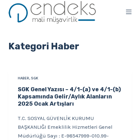
S
k
i
p
t
Kategori
Haber
o
c
o
n
HABER
,
SGK
t
SGK Genel Yazısı – 4/1-(a) ve 4/1-(b)
e
Kapsamında Gelir/Aylık Alanların
2025 Ocak Artışları
n
t
T.C. SOSYAL GÜVENLİK KURUMU
BAŞKANLIĞI Emeklilik Hizmetleri Genel
Müdürlüğü Sayı : E-98547999-010.99-