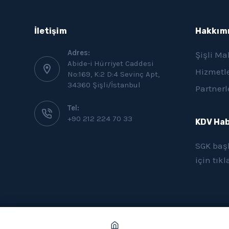
İletişim
Hakkım
Adres:
Şişli Ma
Abide-i Hürriyet Caddesi
Hizmetl
No:169, K:2 D:4 Sevinç Apt,
34360 Şişli/İstanbul
Partnerl
Tel:
+90 212 224 70 33
KDV Hab
SGK başl
için
tıkl
Copyright © 2026 Endeks Mali Müşavirlik