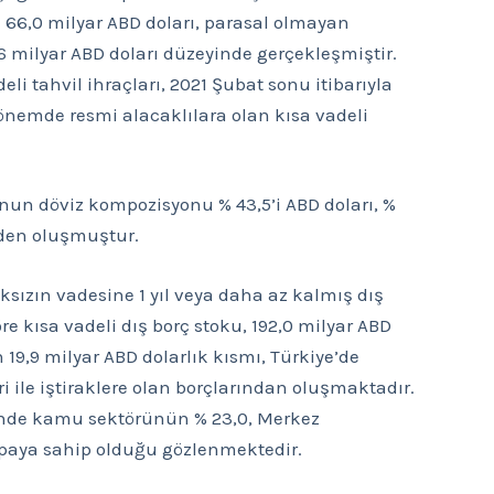
k 66,0 milyar ABD doları, parasal olmayan
6 milyar ABD doları düzeyinde gerçekleşmiştir.
li tahvil ihraçları, 2021 Şubat sonu itibarıyla
dönemde resmi alacaklılara olan kısa vadeli
kunun döviz kompozisyonu % 43,5’i ABD doları, %
rinden oluşmuştur.
ksızın vadesine 1 yıl veya daha az kalmış dış
e kısa vadeli dış borç stoku, 192,0 milyar ABD
19,9 milyar ABD dolarlık kısmı, Türkiye’de
ri ile iştiraklere olan borçlarından oluşmaktadır.
çinde kamu sektörünün % 23,0, Merkez
a paya sahip olduğu gözlenmektedir.