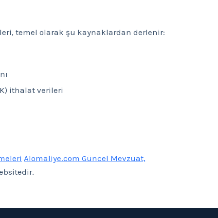
kleri, temel olarak şu kaynaklardan derlenir:
anı
) ithalat verileri
şmeleri
Alomaliye.com Güncel Mevzuat,
ebsitedir.