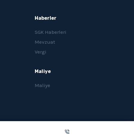
Haberler
SGK Haberleri
Mevzuat
Vergi
Maliye
Maliye