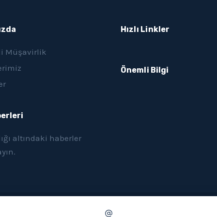
ızda
Hızlı Linkler
li Müşavirlik
erimiz
Önemli Bilgi
er
erleri
ığı altındaki haberler
ayın.