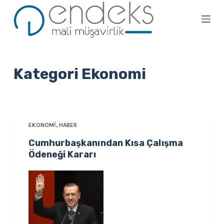
S
k
i
p
t
Kategori
Ekonomi
o
c
o
n
EKONOMI
,
HABER
t
Cumhurbaşkanından Kısa Çalışma
e
Ödeneği Kararı
n
t