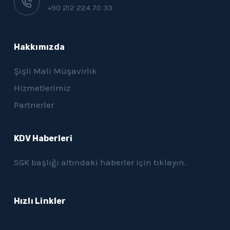
+90 212 224 70 33
Hakkımızda
Şişli Mali Müşavirlik
Hizmetlerimiz
Partnerler
KDV Haberleri
SGK başlığı altındaki haberler için
tıklayın.
Hızlı Linkler