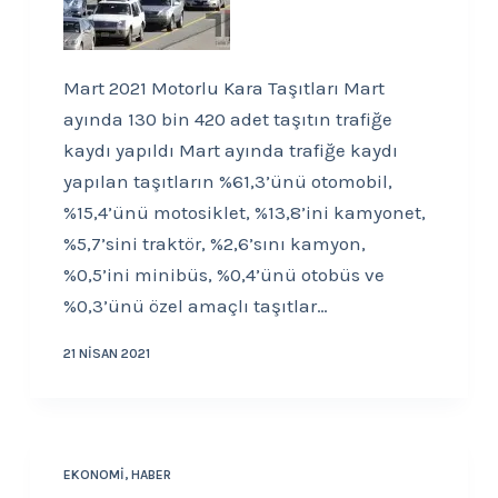
Mart 2021 Motorlu Kara Taşıtları Mart
ayında 130 bin 420 adet taşıtın trafiğe
kaydı yapıldı Mart ayında trafiğe kaydı
yapılan taşıtların %61,3’ünü otomobil,
%15,4’ünü motosiklet, %13,8’ini kamyonet,
%5,7’sini traktör, %2,6’sını kamyon,
%0,5’ini minibüs, %0,4’ünü otobüs ve
%0,3’ünü özel amaçlı taşıtlar…
21 NISAN 2021
EKONOMI
,
HABER