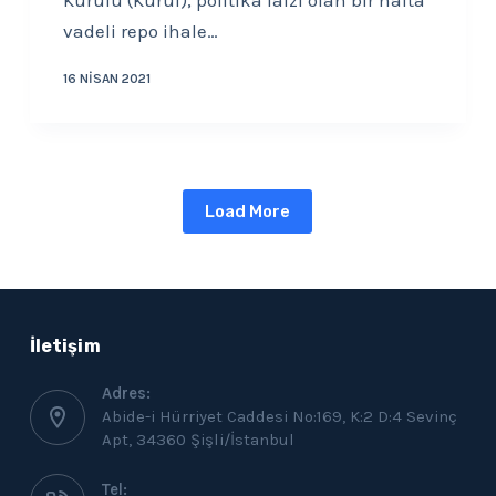
Kurulu (Kurul), politika faizi olan bir hafta
vadeli repo ihale…
16 NISAN 2021
Load More
İletişim
Adres:
Abide-i Hürriyet Caddesi No:169, K:2 D:4 Sevinç
Apt, 34360 Şişli/İstanbul
Tel: